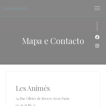
Painel de Gerenciamento de Cookies
Les Animés
Mapa e Contacto
Face
Inst
Les Animés
((abre numa nova janela)
74 Rue Olivier de Serres 75015 Paris
01 45 35 86 21