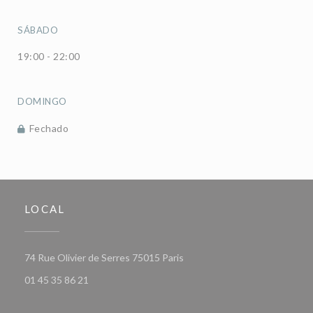
SÁBADO
19:00 - 22:00
DOMINGO
Fechado
LOCAL
((abre numa nova janela))
74 Rue Olivier de Serres 75015 Paris
01 45 35 86 21