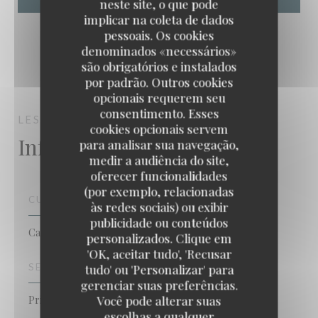
neste site, o que pode
implicar na coleta de dados
pessoais. Os cookies
denominados «necessários»
são obrigatórios e instalados
por padrão. Outros cookies
opcionais requerem seu
consentimento. Esses
LES ANIMÉS
PARIS
cookies opcionais servem
Informações gerais
para analisar sua navegação,
medir a audiência do site,
oferecer funcionalidades
(por exemplo, relacionadas
CULINÁRIA
às redes sociais) ou exibir
publicidade ou conteúdos
Caseiro, produtos frescos
personalizados. Clique em
Les Animés
'OK, aceitar tudo', 'Recusar
SERVIÇOS
tudo' ou 'Personalizar' para
gerenciar suas preferências.
Você pode alterar suas
Privatização, Acesso para pessoas com mobilidade
escolhas a qualquer