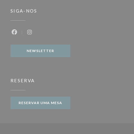
SIGA-NOS
Facebook ((abre numa nova janela))
Instagram ((abre numa nova janela))
NEWSLETTER
RESERVA
RESERVAR UMA MESA