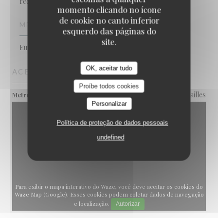
reduzida, Esplanada
momento clicando no ícone
de cookie no canto inferior
MÉTODOS DE PAGAMENTO
esquerdo das páginas do
site.
Eurocard/Mastercard, Dinheiro, Visa, Cartão Azul
OK, aceitar tudo
ACESSO
Proíbe todos cookies
Convention. Porte de Versailles
Metro
Personalizar
Política de proteção de dados pessoais
undefined
Para exibir o mapa interativo do Waze, você deve aceitar os cookies do
Waze Map (Google). Esses cookies podem coletar dados de navegação
e localização.
Autorizar