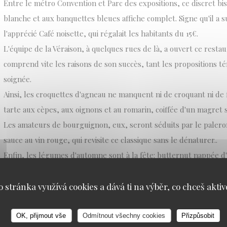
Entre le métro Convention et Parc des expositions, ce discret bi
blanche et aux banquettes bleues affiche complet. Signe qu'il a s
l'apprécié Café noisette, qui régalait les habitants du 15€.
L'équipe de la Véraison, à quelques rues de là, a ouvert ce restaur
comprend vite les raisons de son succès, tant les propositions t
soignée.
Ainsi, les croquettes d'agneau ne manquent ni de croquant ni de
tarte aux cèpes, aux oignons et au romarin, coiffée d'un magret 
Les amateurs de bourguignon, eux, seront séduits par le palero
sauce au vin rouge, qui revisite ce classique sans le dénaturer..
Enfin, les légumes d'automne sont à la fête: butternut nappée d'
moutarde revigorante; blettes et épinards escortant une ballottin
Certains plats sont même servis directement par le jeune chef, 
o stránka využívá cookies a dává ti na výběr, co chceš aktiv
étoilées , heureux d'échanger sur les cuissons ou les assaisonn
précédents.
Les Animés
OK, přijmout vše
Odmítnout všechny cookies
Přizpůsobit