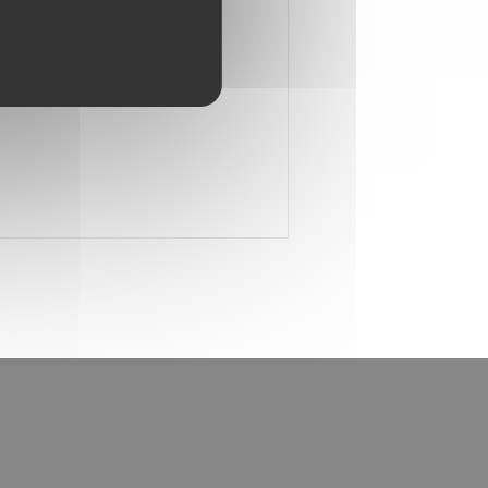
 et un Paris-Brest noisetté
NOVÉM OKNĚ))