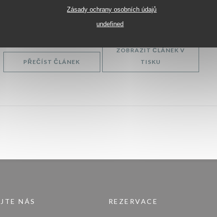
Desserts au top niveau, avec un coquin baba au rhum et au raisin,
Zásady ochrany osobních údajů
à souhait!
undefined
ZOBRAZIT ČLÁNEK V
((OTEVŘE SE V NOVÉM OKNĚ))
((OTEVŘE SE V 
PŘEČÍST ČLÁNEK
TISKU
JTE NÁS
REZERVACE