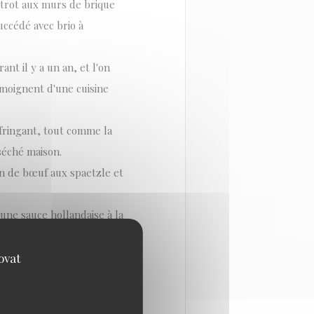
strot aux murs de brique
uccédé avec brio à
ant il y a un an, et l'on
émoignent d'une cuisine
 fringant, tout comme la
séché maison.
n de bœuf aux spaetzle et
une sauce hollandaise à la
e de volaille.
passé par des maisons
ovat
ements des mets