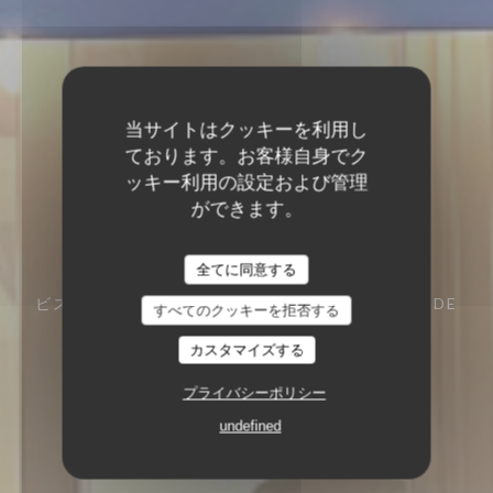
当サイトはクッキーを利用し
ております。お客様自身でク
ッキー利用の設定および管理
ができます。
Les Animés
Les Animés
全てに同意する
ビストロノミックレストラン
74 RUE OLIVIER DE
すべてのクッキーを拒否する
SERRES 75015 PARIS
カスタマイズする
プライバシーポリシー
undefined